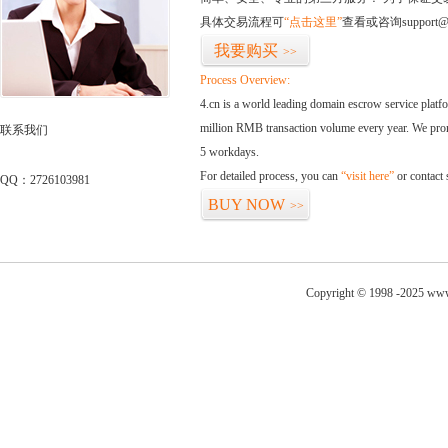
具体交易流程可
“点击这里”
查看或咨询support@
我要购买
>>
Process Overview:
4.cn is a world leading domain escrow service plat
million RMB transaction volume every year. We promi
联系我们
5 workdays.
For detailed process, you can
“visit here”
or contact
QQ：2726103981
BUY NOW
>>
Copyright © 1998 -2025 www