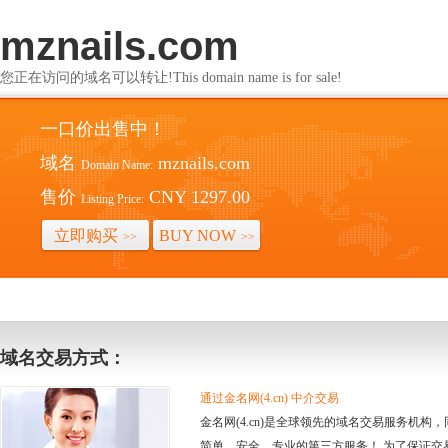
mznails.com
您正在访问的域名可以转让!This domain name is for sale!
一口价出售中！
域名
mznails.com
Domain Name:
售价
CNY 1297.00
Listing Price:
立即购买
BUY NOW
>>
>>
域名交易方式：
通过金名网(4.cn) 中介交易
金名网(4.cn)是全球领先的域名交易服务机
简单、安全、专业的第三方服务！ 为了保证交